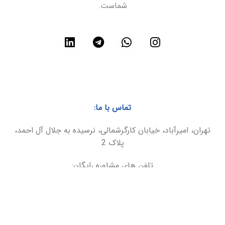
شماست.
تماس با ما:
تهران، امیرآباد، خیابان کارگرشمالی، نرسیده به جلال آل احمد،
پلاک 2
تلفن های مشاوره رایگان:
021-86094899
09025566495