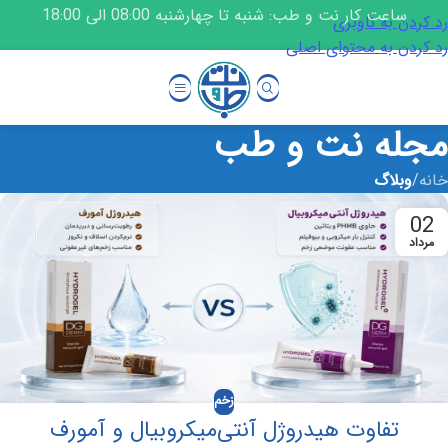
ساعت کار نت و طب: شنبه تا چهارشنبه 08:00 الی 18:00
رد کردن به ناوبری
رد کردن به محتوای اصلی
مجله نت و طب
خانه
/
وبلاگ
02
مرداد
زخم
تفاوت هیدروژل آنتی‌میکروبیال و آمورف