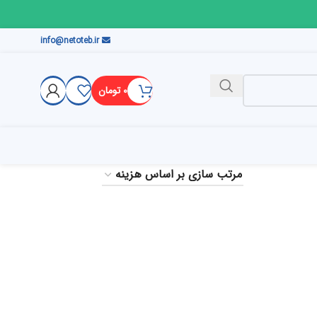
info@netoteb.ir
۰
تومان