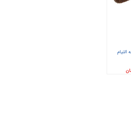
پانسمان فوم
رفع اسکار
 التیام
ها
چسب حصیری
پرکننده
 خونریزی
دبریدکننده ها
مکمل و تقویتی
ان