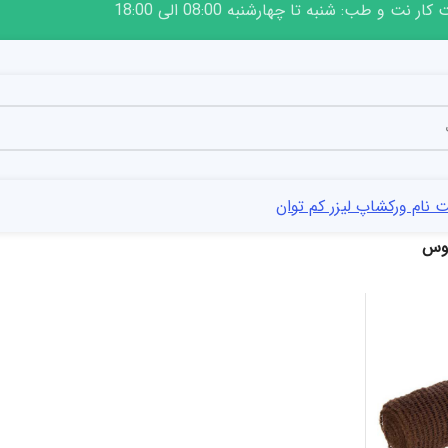
ار نت و طب: شنبه تا چهارشنبه 08:00 الی 18:00
 نام ورکشاپ لیزر کم توان