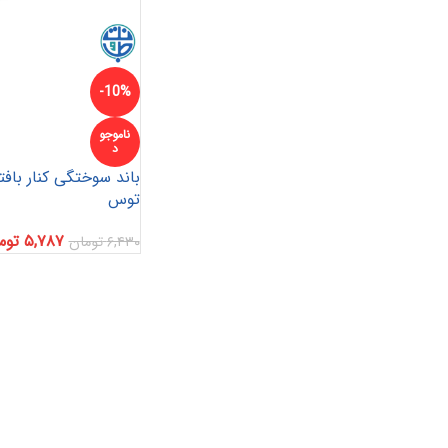
-10%
پانسمان آلژینات
آنتی باکتریال
هیدروژل
ناموجو
د
باند سوختگی کنار بافته
پانسمان هیدروفایبر
پانسمان جاذب
کرم و پماد
توس
هیدروکلوئید
ضد بیوفیلم
بند آورنده
۵,۷۸۷
توم
۶,۴۳۰
تومان
چسب و فیلم شفاف
پانسمان بیولوژیک