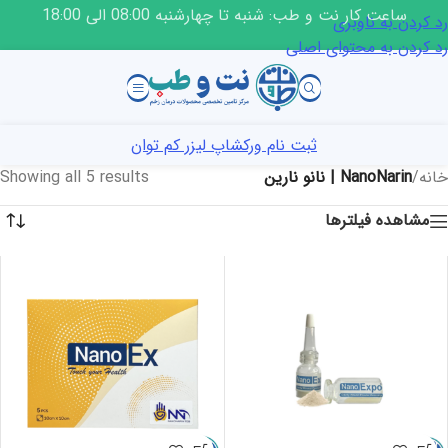
ساعت کار نت و طب: شنبه تا چهارشنبه 08:00 الی 18:00
رد کردن به ناوبری
رد کردن به محتوای اصلی
ثبت نام ورکشاپ لیزر کم توان
خانه
/
NanoNarin | نانو نارین
Showing all 5 results
مشاهده فیلترها