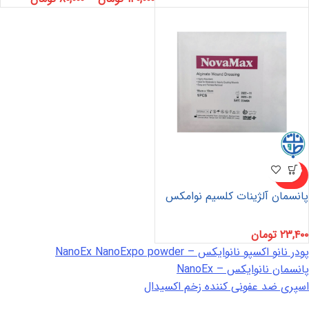
ناموجو
د
پانسمان آلژینات کلسیم نوامکس
۲۳,۴۰۰
تومان
پودر نانو اکسپو نانوایکس – NanoEx NanoExpo powder
پانسمان نانوایکس – NanoEx
اسپری ضد عفونی کننده زخم اکسیدال