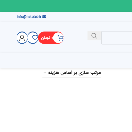
info@netoteb.ir
۰
تومان