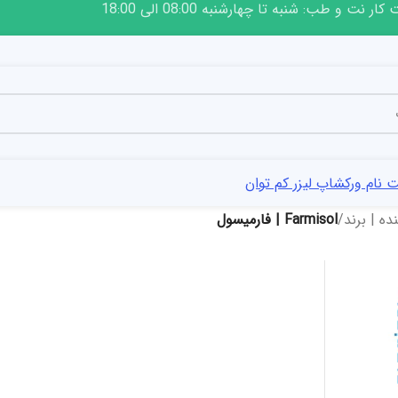
ار نت و طب: شنبه تا چهارشنبه 08:00 الی 18:00
 نام ورکشاپ لیزر کم توان
ه | برند
/
Farmisol | فارمیسول