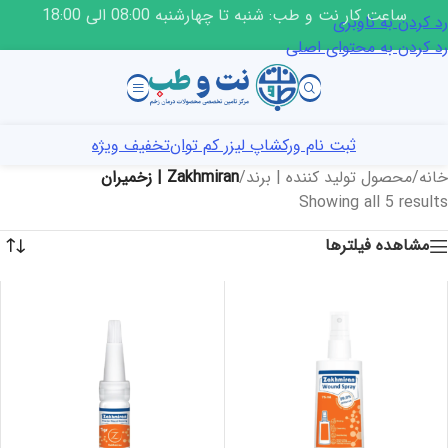
ساعت کار نت و طب: شنبه تا چهارشنبه 08:00 الی 18:00
رد کردن به ناوبری
رد کردن به محتوای اصلی
ثبت نام ورکشاپ لیزر کم توان
تخفیف ویژه
خانه
/
محصول تولید کننده | برند
/
Zakhmiran | زخمیران
Showing all 5 results
مشاهده فیلترها