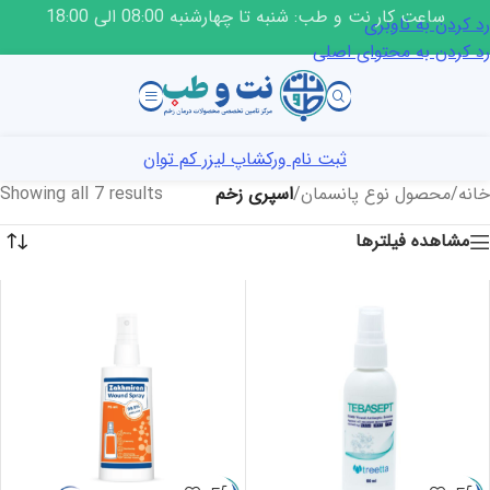
ساعت کار نت و طب: شنبه تا چهارشنبه 08:00 الی 18:00
رد کردن به ناوبری
رد کردن به محتوای اصلی
ثبت نام ورکشاپ لیزر کم توان
خانه
/
محصول نوع پانسمان
/
اسپری زخم
Showing all 7 results
مشاهده فیلترها