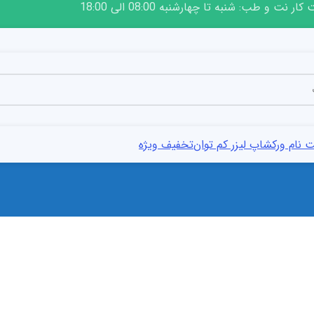
ار نت و طب: شنبه تا چهارشنبه 08:00 الی 18:00
 نام ورکشاپ لیزر کم توان
تخفیف ویژه