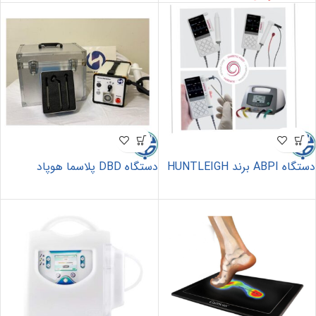
دستگاه ABPI برند HUNTLEIGH
دستگاه DBD پلاسما هوپاد