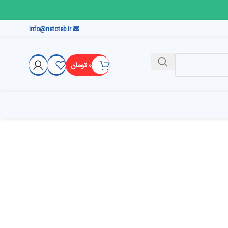
info@netoteb.ir
۰
تومان