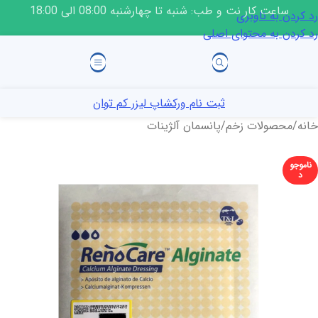
ساعت کار نت و طب: شنبه تا چهارشنبه 08:00 الی 18:00
رد کردن به ناوبری
رد کردن به محتوای اصلی
ثبت نام ورکشاپ لیزر کم توان
خانه
/
محصولات زخم
/
پانسمان آلژینات
ناموجو
د