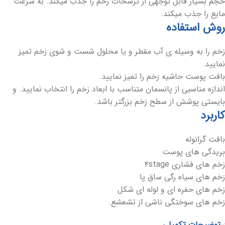
حجم بسیار قابل توجهی از ترشحات زخم را جذب میکند. به سرعت
مایع را جذب میکند.
روش استفاده
زخم را به وسیله ی آب مقطر و یا محلول شست و شوی زخم تمیز
نمایید.
بافت پوست حاشیه زخم را تمیز نمایید.
اندازه مناسبی از پانسمان متناسب با ابعاد زخم را انتخاب نمایید. و
بایستی پوشش از سطح زخم بزرگتر باشد.
کاربرد
بافت گرانوله
بریدگی های پوست
زخم های فشاری ۴stage
زخم های سیاه رگی ساق پا
زخم های حفره ای و لوله ای شکل
زخم های سوختگی ناشی از تشعشع.
توضیحات تکمیلی