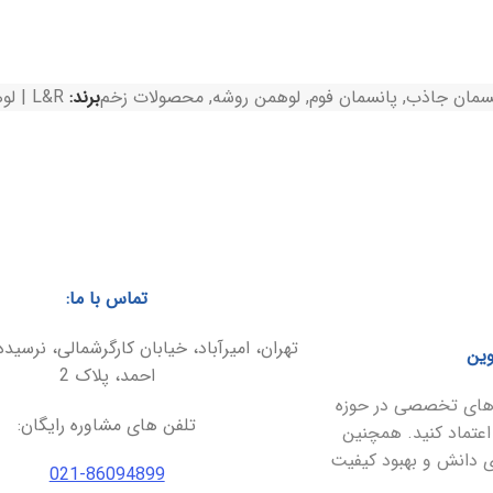
سمان جاذب
,
پانسمان فوم
,
لوهمن روشه
,
محصولات زخم
برند:
L&R | لوهمن روشه
تماس با ما:
تهران، امیرآباد، خیابان کارگرشمالی، نرسیده
وین
احمد، پلاک 2
ارهای تخصصی در حوزه
تلفن های مشاوره رایگان:
اعتماد کنید. همچنین
ای دانش و بهبود کیفیت
021-86094899