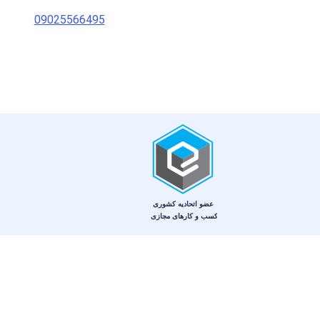
09025566495
© کلیه حقوق اين وب‌سايت برای فروشگاه آنلاین نت و طب محفوظ است.