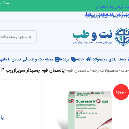
ساعت ک
رد کردن به ناوبری
رد کردن به محتوای اصلی
۰۹۰۲۵۵۶۶۴۹۵
۰۲۱-۸۶۰۹۴۸۹۹
ثبت
دسته بندی محصولات
خانه
برندها
مجله نت و طب
تماس با ما
خانه
/
محصولات زخم
/
پانسمان فوم
/
پانسمان فوم چسبدار سوپرازورب P لوهمن روشه
ناموجود
پان