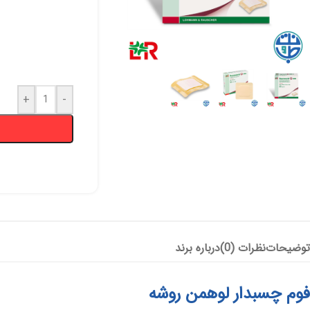
پانسمان آلژینات
آنتی باکتریال
هیدروژل
+
-
پانسمان هیدروفایبر
پانسمان جاذب
کرم و پماد
هیدروکلوئید
ضد بیوفیلم
بند آورنده
چسب و فیلم شفاف
پانسمان بیولوژیک
توضیحات
نظرات (0)
درباره برند
فوم چسبدار لوهمن روشه