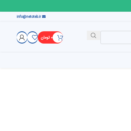
info@netoteb.ir
۰
تومان