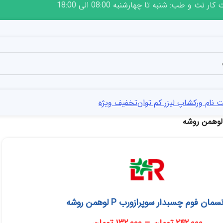
ار نت و طب: شنبه تا چهارشنبه 08:00 الی 18:00
 نام ورکشاپ لیزر کم توان
تخفیف ویژه
سمان فوم چسبدار سوپرازورب P لوهمن روشه