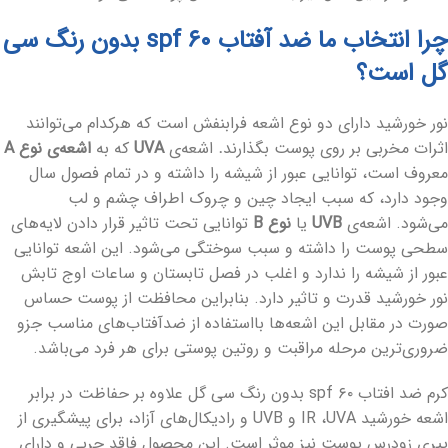
چرا انتخاب ما ضد آفتاب spf ۶۰ بدون رنگ سی
گل است؟
نور خورشید دارای دو نوع اشعه فرابنفش است که هرکدام می‌توانند
اثرات مخربی بر روی پوست بگذارند
.
اشعه‌ی
UVA
که به
اشعه‌ی نوع
A
معروف است، توانایی عبور از شیشه را داشته و در تمام فصول سال
وجود دارد، که سبب ایجاد چین‌ و‌ چروک اطراف چشم‌ و لب‌
می‌شود.
اشعه‌ی
UVB
یا
نوع
B
توانایی تحت تاثیر قرار دادن لایه‌های
سطحی پوست را داشته و سبب سوختگی می‌‌شود. این اشعه توانایی
عبور از شیشه را ندارد و اغلب در فصل تابستان و ساعات اوج تابش
نور خورشید قدرت و تاثیر دارد. بنابراین محافظت از پوست حساس
صورت در مقابل این اشعه‌ها بااستفاده از ضدآفتاب‌های مناسب جزو
ضروری‌ترین مرحله مراقبت و روتین پوستی برای هر فرد می‌باشد.
کرم ضد افتاب spf ۶۰ بدون رنگ سی گل علاوه بر حفاظت در برابر
اشعه خورشید
UVA
،
IR
و
UVB
و رادیکال‌های آزاد، برای پیشگیری از
پیری زودرس پوست نیز موثر است. این محصول فاقد چربی و دارای