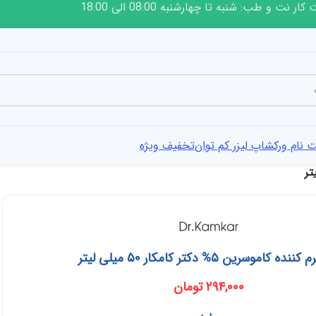
ار نت و طب: شنبه تا چهارشنبه 08:00 الی 18:00
 نام ورکشاپ لیزر کم توان
تخفیف ویژه
نده کاموسرین ۵% دکتر کامکار ۵۰ میلی لیتر
۲۹۴,۰۰۰
تومان