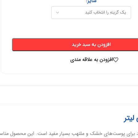
سایز
پانسمان فوم
رفع اسکار
افزودن به سبد خرید
ها
چسب حصیری
پرکننده
افزودن به علاقه مندی
 خونریزی
دبریدکننده ها
مکمل و تقویتی
کننده کاموسرین ۵% دکتر کامکار، حاوی اوسرین و اوره ۵ درصد برای پوست‌های خشک و ملتهب بسیار مف