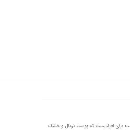
شستشوی زخم
پانسمان کلاژن
فوم سیلیکونی
ید است. این محصول مناسب برای افرادیست که پوست نرمال و خشک