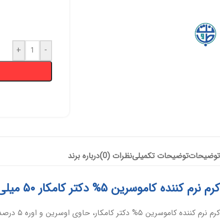
+
-
پانسمان آلژینات
آنتی باکتریال
هیدروژل
پانسمان هیدروفایبر
پانسمان جاذب
کرم و پماد
هیدروکلوئید
ضد بیوفیلم
بند آورنده
چسب و فیلم شفاف
پانسمان بیولوژیک
توضیحات
توضیحات تکمیلی
نظرات (0)
درباره برند
کرم نرم کننده کاموسرین ۵% دکتر کامکار ۵۰ میلی لیتر
کرم نرم 