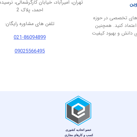
تهران، امیرآباد، خیابان کارگرشمالی، نرسیده
وین
احمد، پلاک 2
ارهای تخصصی در حوزه
تلفن های مشاوره رایگان:
اعتماد کنید. همچنین
ای دانش و بهبود کیفیت
021-86094899
09025566495