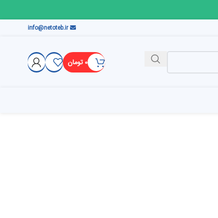
info@netoteb.ir
۰
تومان