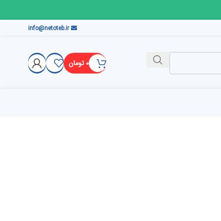
info@netoteb.ir
۰
تومان