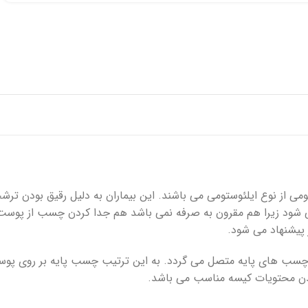
پانسمان فوم
رفع اسکار
ها
چسب حصیری
پرکننده
 خونریزی
دبریدکننده ها
مکمل و تقویتی
می از نوع ایلئوستومی می باشند. این بیماران به دلیل رقیق بودن تر
نمی شود زیرا هم مقرون به صرفه نمی باشد هم جدا کردن چسب از پوس
 پیشنهاد می شود.
ه چسب های پایه متصل می گردد. به این ترتیب چسب پایه بر روی پوس
دن محتویات کیسه مناسب می باشد.