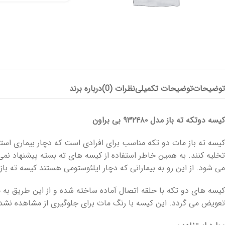
پانسمان آلژینات
آنتی باکتریال
هیدروژل
توضیحات
توضیحات تکمیلی
نظرات (0)
درباره برند
پانسمان هیدروفایبر
پانسمان جاذب
کرم و پماد
هیدروکلوئید
ضد بیوفیلم
بند آورنده
کیسه دوتکه ته باز مدل ۹۳۲۴۸۰ بی براون
چسب و فیلم شفاف
پانسمان بیولوژیک
کیسه ته باز مات دو تکه مناسب برای افرادی است که دچار بیماری استو
تخلیه کنند. به همین خاطر استفاده از کیسه های ته بسته پیشنهاد 
می شود. از این رو به بیمارانی که دچار ایلئوستومی هستند کیسه ته باز
کیسه های دو تکه با حلقه اتصال آماده ساخته شده و از این طریق ب
تعویض می گردد. این کیسه با رنگ مات برای جلوگیری از مشاهده نش