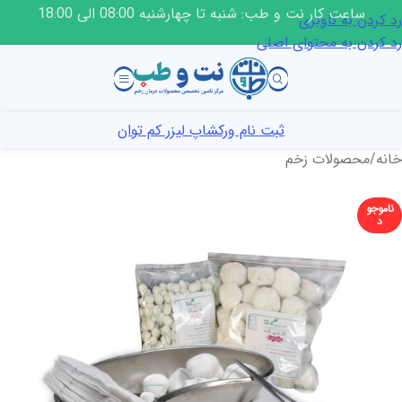
ساعت کار نت و طب: شنبه تا چهارشنبه 08:00 الی 18:00
رد کردن به ناوبری
رد کردن به محتوای اصلی
ثبت نام ورکشاپ لیزر کم توان
خانه
/
محصولات زخم
ناموجو
د