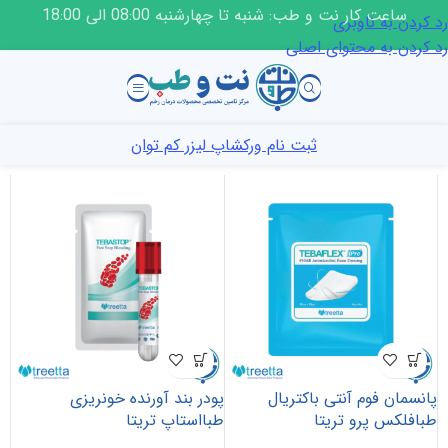
ساعت کار نت و طب: شنبه تا چهارشنبه 08:00 الی 18:00
رد کردن به ناوبری
رد کردن به محتوای اصلی
ثبت نام ورکشاپ لیزر کم توان
پانسمان فوم آنتی باکتریال
پودر بند آورنده خونریزی
طبافلکس پرو تریتا
طبااستاپ تریتا