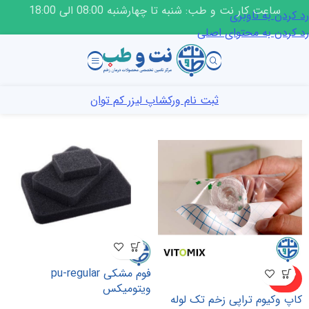
ساعت کار نت و طب: شنبه تا چهارشنبه 08:00 الی 18:00
رد کردن به ناوبری
رد کردن به محتوای اصلی
ثبت نام ورکشاپ لیزر کم توان
فوم مشکی pu-regular
ناموجو
د
ویتومیکس
کاپ وکیوم تراپی زخم تک لوله