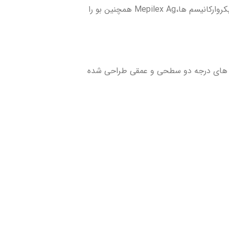
پانسمان فوم نقره دار مپیلکس مونلیکه پاتوژن های زخم را در طی ۳۰ دقیقه تا ۷ روز (با حفظ اثر بخشی) غیر فعال می کند. با کاهش تعداد میکروارکانیسم ها،Mepilex Ag همچنین بو را
گی های درجه دو سطحی و عمقی طراحی شده