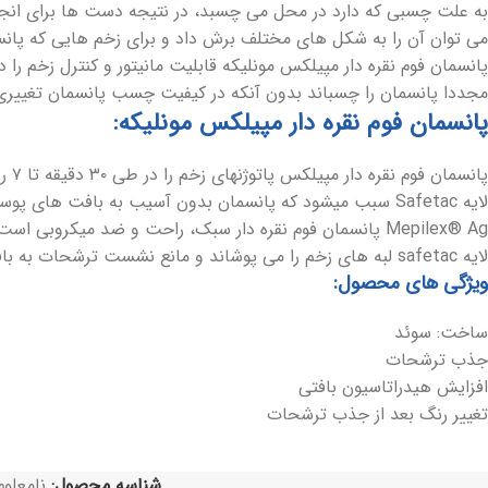
به علت چسبی که دارد در محل می چسبد، در نتیجه دست ها برای انجام 
می توان آن را به شکل های مختلف برش داد و برای زخم هایی که پا
پانسمان فوم نقره دار مپیلکس مونلیکه قابلیت مانیتور و کنترل زخم را
مجددا پانسمان را چسباند بدون آنکه در کیفیت چسب پانسمان تغییری
پانسمان فوم نقره دار مپیلکس مونلیکه:
پانسمان فوم نقره دار مپیلکس پاتوژنهای زخم را در طی ۳۰ دقیقه تا ۷ روز (با حفظ اثر بخشی) غیر فعال می کند.
لایه Safetac سبب میشود که پانسمان بدون آسیب به بافت های پوست اطراف زخم تعویض شود و بیمار دردی احساس نکند.
Mepilex® Ag پانسمان فوم نقره دار سبک، راحت و ضد میکروبی است که ترشحات زخم را جذب میکند و رطوبت را حفظ می کند.
لایه safetac لبه های زخم را می پوشاند و مانع نشست ترشحات به بافت های اطراف زخم می شود و خطر لیچ افتادن را به حداقل میرساند.
ویژگی های محصول:
ساخت
: سوئد
جذب ترشحات
افزایش هیدراتاسیون بافتی
تغییر رنگ بعد از جذب ترشحات
شناسه محصول:
نامعلوم