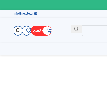
info@netoteb.ir
۰
تومان