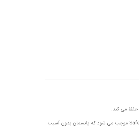
حفظ می کند.
لایه Safetac لبه های زخم را می پوشاند و مانع نشت ترشحات به بافت های اطراف شده و خطر لیچ افتادن را به حداقل می رساند. لایه Safetac موجب می شود که پانسمان بدون آسیب