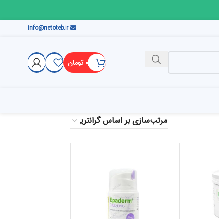
info@netoteb.ir
۰
تومان