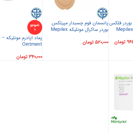
بوردر فلکس
پانسمان فوم چسبدار مپیلکس
ناموجو
بوردر ساکرال مونلیکه Mepilex
د
Border Sacrum
پ
۹۴۵
تومان
۵۲۰,۰۰۰
تومان
Ointment
۳۴۰,۰۰۰
تومان