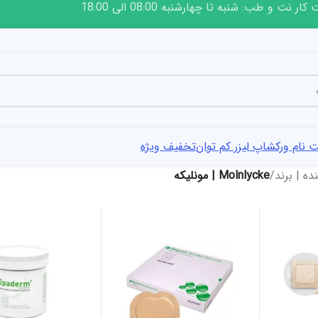
ار نت و طب: شنبه تا چهارشنبه 08:00 الی 18:00
 نام ورکشاپ لیزر کم توان
تخفیف ویژه
ه | برند
/
Molnlycke | مونلیکه