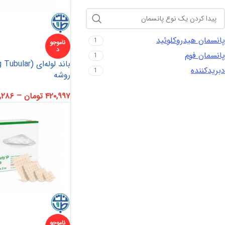
پانسمان هیدروکلوئید
1
ناموجو
د
پانسمان فوم
1
پانسمان آلژینات
آنتی باکتریال
هیدروژل
دبریدکننده
1
روشه
پانسمان هیدروفایبر
پانسمان جاذب
کرم و پماد
۴۲۰,۹۹۷
تومان
–
,۲۸۶
هیدروکلوئید
ضد بیوفیلم
بند آورنده
چسب و فیلم شفاف
پانسمان بیولوژیک
ناموجو