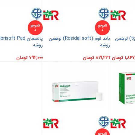
ناموجو
ناموجو
د
د
باند لوله‌ای (tg Tubular) لوهمن
باند فوم (Rosidal soft) لوهمن
پانسمان فوم
رفع اسکار
روشه
روشه
ها
چسب حصیری
پرکننده
۱,۸۴۷
تومان
۸۱۹,۲۳۱
تومان
۷۹۲,۰۰۰
تومان
 خونریزی
دبریدکننده ها
مکمل و تقویتی
ناموجو