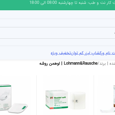
ار نت و طب: شنبه تا چهارشنبه 08:00 الی 18:00
 نام ورکشاپ لیزر کم توان
تخفیف ویژه
ه | برند
/
Lohmann&Rausche | لوهمن روشه