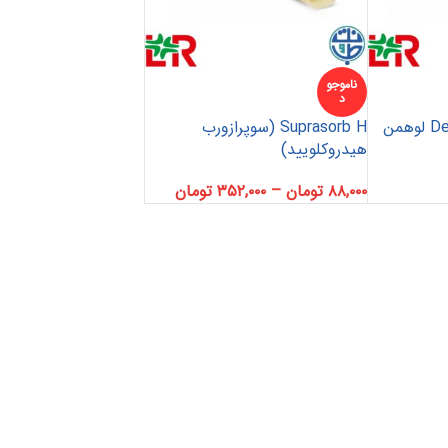
ناموجو
د
پانسمان Debrisoft Pad لوهمن
Suprasorb H (سوپرازورب
شستشوی زخم
هیدروکلویید)
پانسمان کلاژن
۸۸,۰۰۰
تومان
–
۳۵۲,۰۰۰
تومان
فوم سیلیکونی