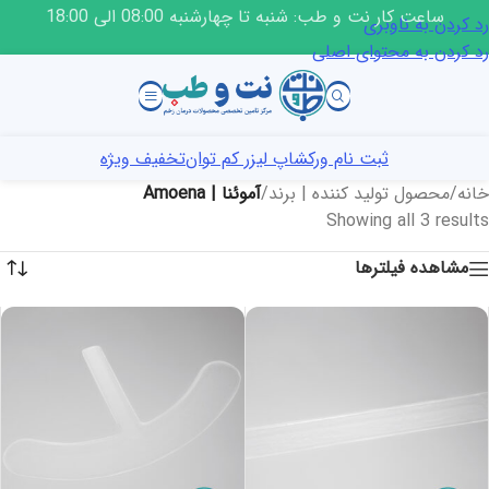
ساعت کار نت و طب: شنبه تا چهارشنبه 08:00 الی 18:00
رد کردن به ناوبری
رد کردن به محتوای اصلی
ثبت نام ورکشاپ لیزر کم توان
تخفیف ویژه
خانه
/
محصول تولید کننده | برند
/
آموئنا | Amoena
Showing all 3 results
مشاهده فیلترها