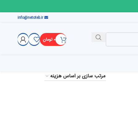
info@netoteb.ir
۰
تومان