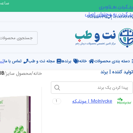
ساعت ک
رد کردن به ناوبری
رد کردن به محتوای اصلی
۰۹۰۲۵۵۶۶۴۹۵
۰۲۱-۸۶۰۹۴۸۹۹
ثبت
دسته بندی محصولات
خانه
برندها
مجله نت و طب
تماس با ما
تولید کننده | برند
خانه
/
محصول سایز
/
8*10
Molnlycke | مونلیکه
1