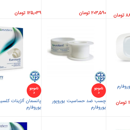
۲۰۳,۵۹۰
تومان
۱۲۵,۰۳۹
تومان
۸۸
تومان
روفارم
ناموجو
ناموجو
د
د
چسب ضد حساسیت یوروپور
پانسمان آلژینات کلسیم
۱
تومان
یوروفارم
یوروفارم