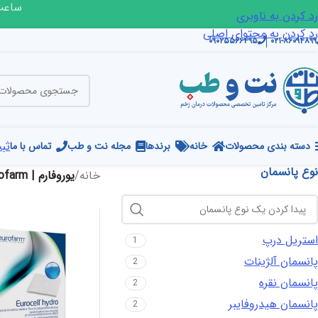
ساعت ک
رد کردن به ناوبری
رد کردن به محتوای اصلی
۰۹۰۲۵۵۶۶۴۹۵
۰۲۱-۸۶۰۹۴۸۹۹
ثبت
دسته بندی محصولات
خانه
برندها
مجله نت و طب
تماس با ما
نوع پانسمان
خانه
/
یوروفارم | Eurofarm
استریل درپ
1
پانسمان آلژینات
2
پانسمان نقره
2
پانسمان هیدروفایبر
2