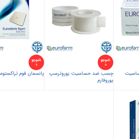
ناموجو
ناموجو
د
د
اسیت
چسب ضد حساسیت یوروترسپ
پانسمان فوم تراکستومی
یوروفارم