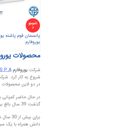
ناموجو
د
پانسمان فوم پاشنه یور
یوروفارم
محصولات یوروفارم m S.P.A
شرکت
یوروفارم
 S.P.A
شروع به کار کرد. شرک
در دو لاین محصولات بی
در حال حاضر کمپانی یو
گذشت 39 سال بالغ بر 50 قلم کالا در زمینه پانسمان و زخم جهت بهبودی زخم های مزمن و حاد تولید می کند.
برای بی
دانش همراه با یک سیست