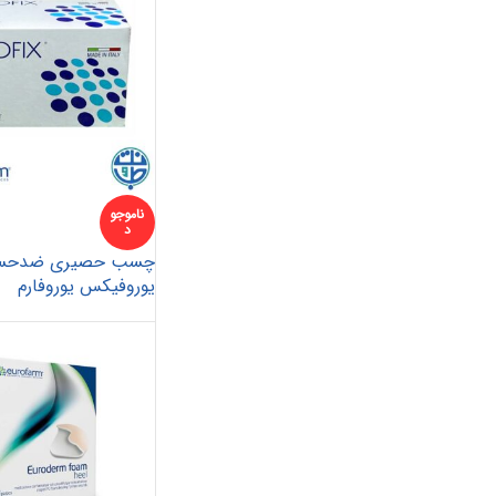
ناموجو
د
چسب حصیری ضدحس
یوروفیکس یوروفارم