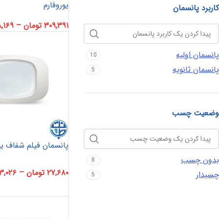
یوروفارم
کاربرد پانسمان
۳۰۹,۳۹۱
تومان
–
,۱۶۹
پانسمان اولیه
10
پانسمان ثانویه
5
وضعیت چسب
پانسمان فیلم شفاف یو
بدون چسب
8
۲۷,۶۸۰
تومان
–
۳,۰۲۶
چسبدار
5