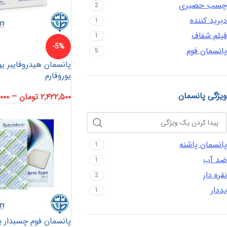
چسب حصیری
2
دبرید کننده
1
فیلم شفاف
1
-5%
پانسمان فوم
5
پانسمان هیدروفایبر ی
یوروفارم
ویژگی پانسمان
۲,۴۲۲,۵۰۰
تومان
–
,۰۰۰
پانسمان پاشنه
1
ضد آب
1
نقره دار
2
یددار
1
پانسمان فوم چسبدار ی