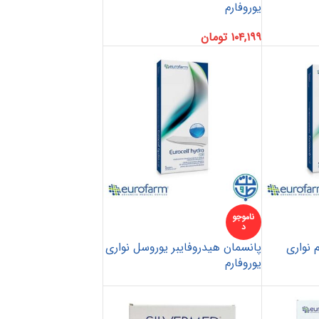
یوروفارم
۱۰۴,۱۹۹
تومان
ناموجو
د
 نواری
پانسمان هیدروفایبر یوروسل نواری
یوروفارم