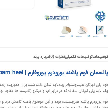
پانسمان آلژینات
آنتی باکتریال
هیدروژل
پانسمان هیدروفایبر
پانسمان جاذب
کرم و پماد
هیدروکلوئید
ضد بیوفیلم
بند آورنده
توضیحات
توضیحات تکمیلی
نظرات (0)
درباره برند
چسب و فیلم شفاف
پانسمان بیولوژیک
پانسمان فوم پاشنه یورودرم یوروفارم | Euroderm foam heel
فوم پلی اورتان هیدروسلولار چندلایه شکل داده شده برای مدیریت زخم ه
یک لایه پلی اورتان شفاف که در برابر آب و میکروارگانیسم ها مقاوم بود
فوم یورودرم پاشنه غیرچسبنده بوده و این موضوع باعث کاهش درد و بر
فوم امکان ایجاد یک محیط مرطوب در طولانی مدت را برای درمان زخم 