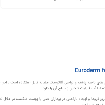
پانسمان فوم
رفع اسکار
ها
چسب حصیری
پرکننده
 خونریزی
دبریدکننده ها
مکمل و تقویتی
ای ناحیه پاشنه و نواحی آناتومیک مشابه قابل استفاده است . این فو
ه اما آب قابلیت تبخیر از سطح آن را دارد.
وز تروما و ایجاد ناراحتی در بیماران حتی با پوست شکننده در خلال 
فراهم می آورد.