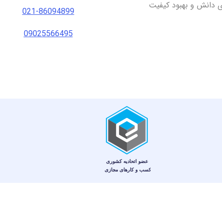
ای دانش و بهبود کیفیت
021-86094899
09025566495
© کلیه حقوق اين وب‌سايت برای فروشگاه آنلاین نت و طب محفوظ است.