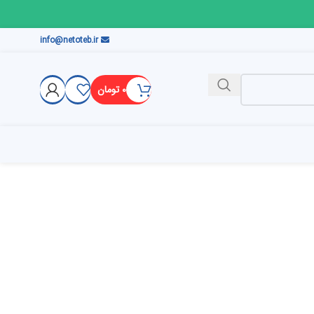
info@netoteb.ir
۰
تومان