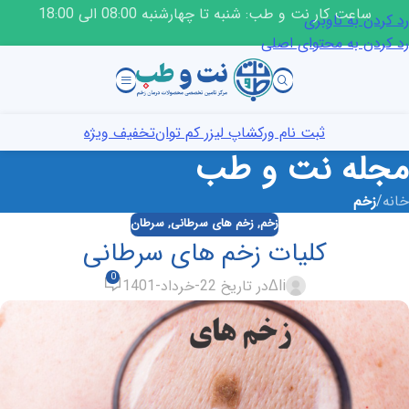
ساعت کار نت و طب: شنبه تا چهارشنبه 08:00 الی 18:00
رد کردن به ناوبری
رد کردن به محتوای اصلی
ثبت نام ورکشاپ لیزر کم توان
تخفیف ویژه
مجله نت و طب
خانه
/
زخم
زخم
,
زخم های سرطانی
,
سرطان
کلیات زخم های سرطانی
0
Δli
در تاریخ 22-خرداد-1401