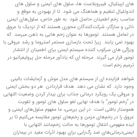
های اپیتلیال، فیبروبلاست ها، سلول های ایمنی و سلول های
اندوتلیال تنظیم و هماهنگ می شود. تا از بهبودی به موقع و
مناسب زخم اطمینان حاصل شود. به طور خاص، سلول‌های ایمنی
ذاتی و سازگار، شرکت‌کنندگان محوری هستند که از نزدیک با عروق
در تعامل هستند. تومورها به عنوان زخم هایی به ذهن میرسد. که
بهبود نمی یابند. زیرا تحت بازسازی مستمر استروما و رشد عروقی با
ویژگی های سرکوب کننده سیستم ایمنی برای اطمینان از انتشار
تومور قرار می گیرند. مرحله ای که یادآور مرحله حل پرولیفراتیو در
ترمیم زخم است.
شواهد فزاینده ای از سیستم های مدل موش و آزمایشات بالینی
وجود دارد. که نشان می دهد. هدف قراردادن. هر دو بخش ایمنی
و عروقی یک رویکرد درمانی جذاب برای بیدار کردن وضعیت التهابی
در “زخم تومور” با هدف نهایی لغو سلول های تومور و تقویت
هموستاز بافتی است. در این بررسی، ما مفهوم سلول‌های ایمنی و
عروق را در زخم‌های مزمن و زخم‌های تومور مقایسه می‌کنیم تا بر
ایده مفهومی انتقال تومورها به حالت زخم‌مانند التهابی با
ایمنی‌درمانی‌های ضد رگ‌زایی برای بهبود اثرات مفید در بیماران