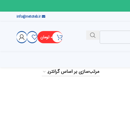
info@netoteb.ir
۰
تومان