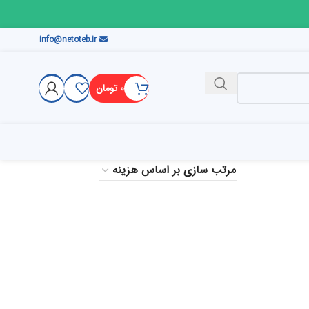
info@netoteb.ir
۰
تومان