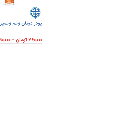
پودر درمان زخم زخمیر
۷۶۰,۰۰۰
تومان
–
۹۰,۰۰۰
پانسمان آلژینات
آنتی باکتریال
هیدروژل
پانسمان هیدروفایبر
پانسمان جاذب
کرم و پماد
هیدروکلوئید
ضد بیوفیلم
بند آورنده
چسب و فیلم شفاف
پانسمان بیولوژیک