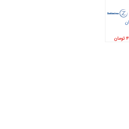
ان
۴
تومان
پانسمان فوم
رفع اسکار
ها
چسب حصیری
پرکننده
 خونریزی
دبریدکننده ها
مکمل و تقویتی