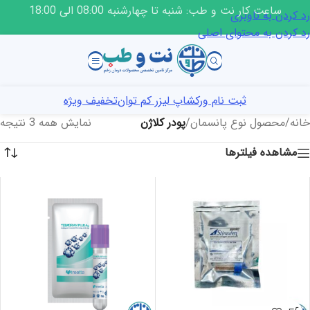
ساعت کار نت و طب: شنبه تا چهارشنبه 08:00 الی 18:00
رد کردن به ناوبری
رد کردن به محتوای اصلی
ثبت نام ورکشاپ لیزر کم توان
تخفیف ویژه
خانه
/
محصول نوع پانسمان
/
پودر کلاژن
نمایش همه 3 نتیجه
مشاهده فیلترها