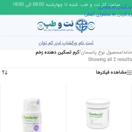
ساعت کار نت و طب: شنبه تا چهارشنبه 08:00 الی 18:00
رد کردن به ناوبری
رد کردن به محتوای اصلی
ثبت نام ورکشاپ لیزر کم توان
خانه
/
محصول نوع پانسمان
/
کرم تسکین دهنده زخم
Showing all 2 results
مشاهده فیلترها