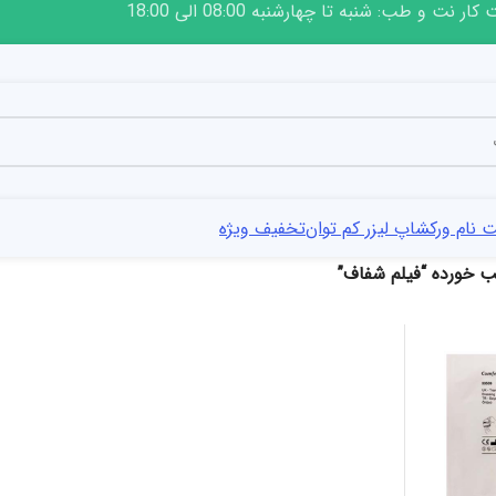
ار نت و طب: شنبه تا چهارشنبه 08:00 الی 18:00
 نام ورکشاپ لیزر کم توان
تخفیف ویژه
خورده “فیلم شفاف”