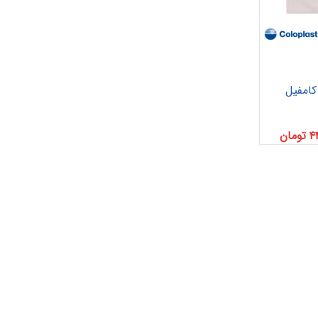
کامفیل
پانسمان فوم
رفع اسکار
ها
چسب حصیری
پرکننده
۴
تومان
 خونریزی
دبریدکننده ها
مکمل و تقویتی