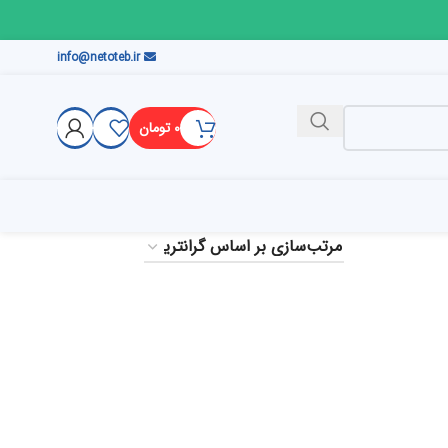
info@netoteb.ir
۰
تومان