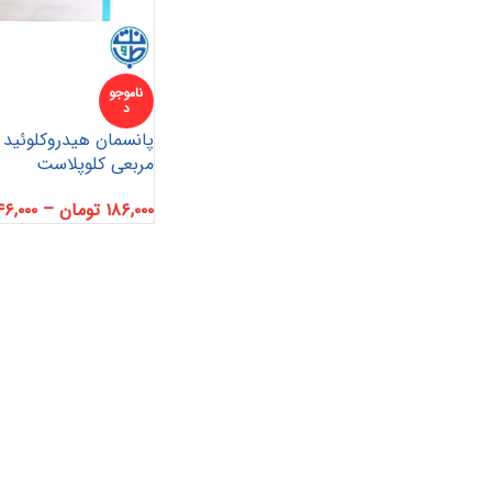
ناموجو
د
پانسمان هیدروکلوئید 
پانسمان آلژینات
آنتی باکتریال
هیدروژل
مربعی کلوپلاست
پانسمان هیدروفایبر
پانسمان جاذب
کرم و پماد
۱۸۶,۰۰۰
تومان
–
۴۶,۰۰۰
هیدروکلوئید
ضد بیوفیلم
بند آورنده
چسب و فیلم شفاف
پانسمان بیولوژیک