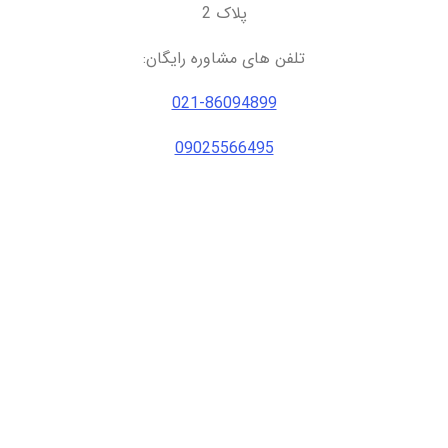
پلاک 2
تلفن های مشاوره رایگان:
021-86094899
09025566495