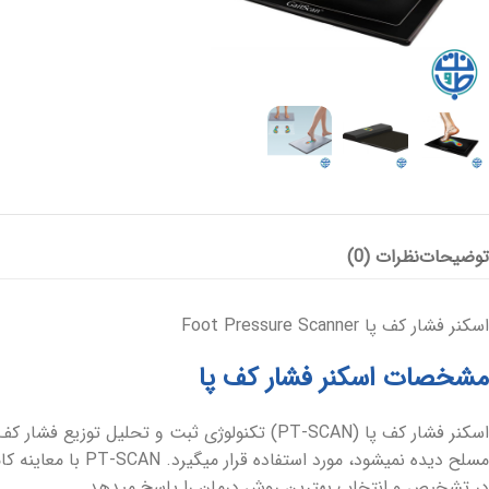
پانسمان آلژینات
آنتی باکتریال
هیدروژل
پانسمان هیدروفایبر
پانسمان جاذب
کرم و پماد
هیدروکلوئید
ضد بیوفیلم
بند آورنده
توضیحات
نظرات (0)
چسب و فیلم شفاف
پانسمان بیولوژیک
اسکنر فشار کف پا Foot Pressure Scanner
مشخصات اسکنر فشار کف پا
مسلح دیده نمیشود،
در تشخیص و انتخاب بهترین روش درمان را پاسخ میدهد.