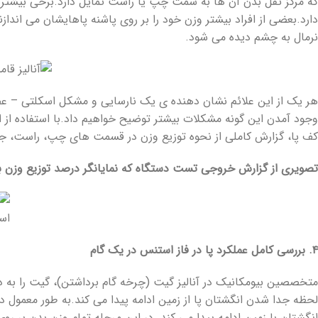
که مرکز ثقل بدن آن ها به سمت چپ یا راست تمایل دارد.برخی بیشتر وزن
دارد.بعضی از افراد بیشتر وزن خود را بر روی پاشنه پاهایشان می انداز
نرمال به چشم دیده می شود.
هر یک از این علائم نشان دهنده ی یک نارسایی و مشکل اسکلتی – عضلان
وجود آمدن این گونه مشکلات بیشتر توضیح خواهیم داد.با استفاده از اس
کف پا، گزارش کاملی از نحوه توزیع وزن در قسمت های چپ، راست، جلو
تصویری از گزارش خروجی تست دستگاه که نمایانگر درصد توزیع وزن بر
۴. بررسی کامل عملکرد پا در فاز استنس در یک گام
متخصصین بیومکانیک در آنالیز گیت (چرخه گام برداشتن)، گیت را به د
لحظه جدا شدن انگشتان پا از زمین ادامه پیدا می کند.به طور معمول د
انگشتان با زمین ادامه پیدا می کند. در این مرحله تمام وزن بدن بر روی