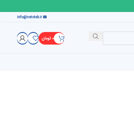
info@netoteb.ir
۰
تومان