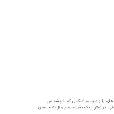
شستشوی زخم
پانسمان کلاژن
فوم سیلیکونی
ع فشار کف پا در حالت ایستاده و راه رفتن است. PT-SCAN جهت تحلیل عارضه های پا و سیستم اسکلتی که با چشم غیر
داشتن و حفظ تعادل افراد در کمتر از یک دقیقه، تمام نیاز متخصصین