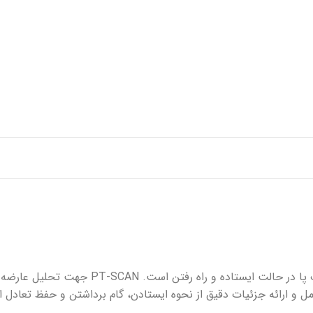
پانسمان فوم
رفع اسکار
ها
چسب حصیری
پرکننده
 خونریزی
دبریدکننده ها
مکمل و تقویتی
اسکنر فشار کف پا (PT-SCAN) تکنولوژی ثبت و تحلیل توزی
 مورد استفاده قرار میگیرد. PT-SCAN با معاینه کامل و ارائه جزئیات دقیق از نحوه ایستادن، گام بر