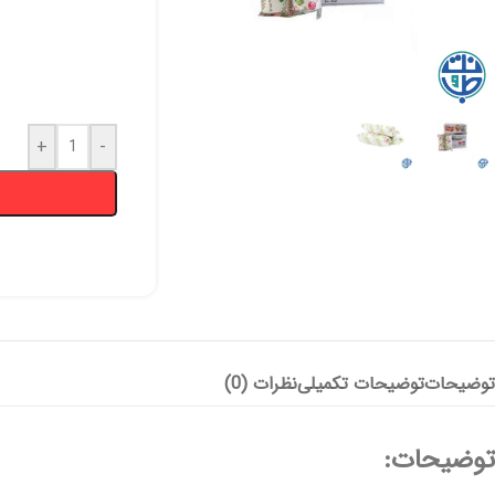
+
-
پانسمان آلژینات
آنتی باکتریال
هیدروژل
پانسمان هیدروفایبر
پانسمان جاذب
کرم و پماد
هیدروکلوئید
ضد بیوفیلم
بند آورنده
چسب و فیلم شفاف
پانسمان بیولوژیک
توضیحات
توضیحات تکمیلی
نظرات (0)
توضیحات: