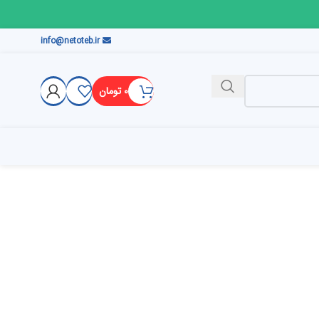
info@netoteb.ir
۰
تومان