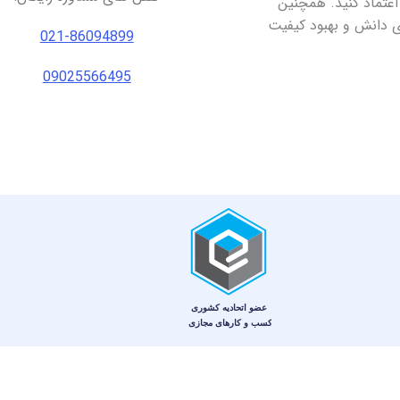
اعتماد کنید. همچنین
ای دانش و بهبود کیفیت
021-86094899
09025566495
© کلیه حقوق اين وب‌سايت برای فروشگاه آنلاین نت و طب محفوظ است.