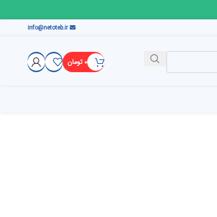
info@netoteb.ir
۰
تومان