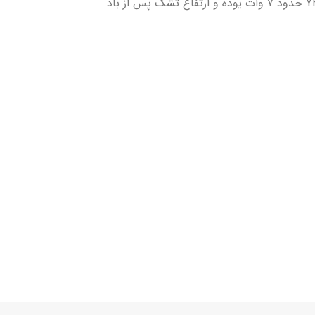
این تشک مواج تحمل وزنی تا ۱۴۰ کیلوگرم دارد و مدت زمان پر و خالی شدن آن ۹ دقیقه می‌باشد. میزان برق مصرفی پمپ تشک مواج YHMED حدود ۷ وات یوده و ارتفاع تشک پس از باد