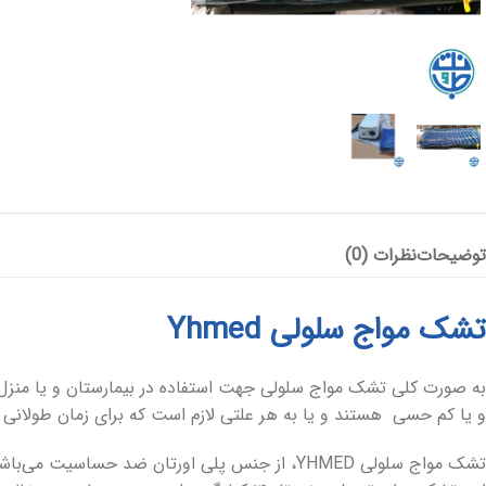
پانسمان آلژینات
آنتی باکتریال
هیدروژل
پانسمان هیدروفایبر
پانسمان جاذب
کرم و پماد
هیدروکلوئید
ضد بیوفیلم
بند آورنده
توضیحات
نظرات (0)
چسب و فیلم شفاف
پانسمان بیولوژیک
تشک مواج سلولی Yhmed
به صورت کلی تشک مواج سلولی جهت استفاده در بیمارستان و یا منزل، 
و یا کم حسی هستند و یا به هر علتی لازم است که برای زمان طولانی 
تشک مواج سلولی YHMED، از جنس پلی اورتان ضد حساسیت میباشد؛ (جنس tpu) . این تشک مواج سلولی در جلوگیری و بهبود زخم بستر بسیار موثر و کارآمد است.