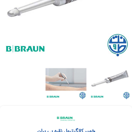
خمیر کالگیترول نقره بی بران