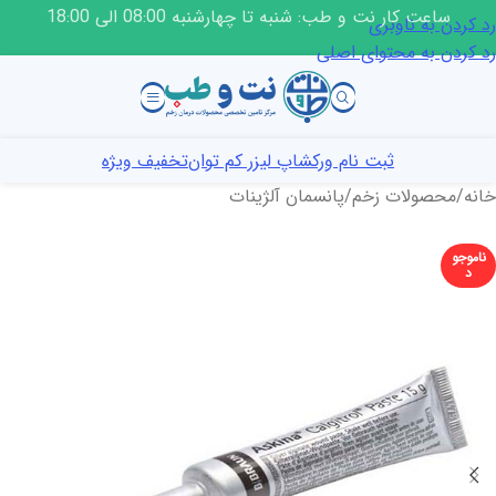
ساعت کار نت و طب: شنبه تا چهارشنبه 08:00 الی 18:00
رد کردن به ناوبری
رد کردن به محتوای اصلی
ثبت نام ورکشاپ لیزر کم توان
تخفیف ویژه
خانه
/
محصولات زخم
/
پانسمان آلژینات
ناموجو
د