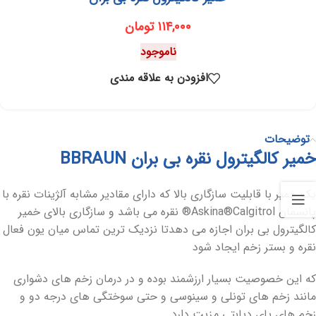
۱۱۴,۰۰۰
تومان
ناموجود
افزودن به علاقه مندی
توضیحات
خمیر کالگیترول نقره بی بران BBRAUN
یک خمیر با قابلیت سازگاری بالا که دارای مقادیر مشابه آلژینات نقره با
پانسمان Askina®Calgitrol® نقره می باشد و سازگاری بالای خمیر
کالگیترول بی بران اجازه می دهدتا نزدیک ترین تماس میان یون فعال
نقره و بستر زخم ایجاد شود
که این خصوصیت بسیار ارزشمند بوده و در درمان زخم های دشواری
مانند زخم های تونلی و سینوسی و حتی سوختگی های درجه دو و
زخم های پای دیابتی مزیت دارد.