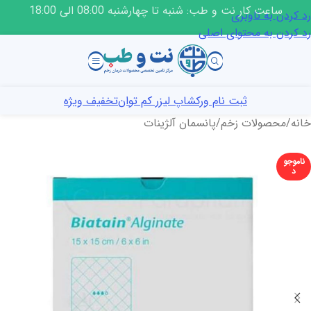
ساعت کار نت و طب: شنبه تا چهارشنبه 08:00 الی 18:00
رد کردن به ناوبری
رد کردن به محتوای اصلی
ثبت نام ورکشاپ لیزر کم توان
تخفیف ویژه
خانه
/
محصولات زخم
/
پانسمان آلژینات
ناموجو
د