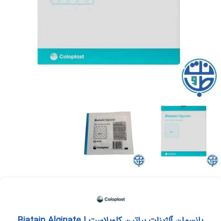
پانسمان آلژینات بیاتین کلوپلاست | Biatain Alginate