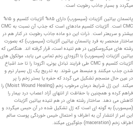
می‏گردد و بسیار جاذب رطوبت است.
پانسمان بیاتین آلژینات (سیسورب) دارای ۸۵% آلژینات کلسیم و ۱۵%
CMC است. آلژینات کلسیم ماده‏ای است که جذب آن نسبت به CMC
بیشتر و سریعتر است. ذرات این دو ماده جاذب رطوبت در کنار هم در
ساختار منحصر به فرد پانسمان بیاتین آلژینات (سیسورب) که بصورت
رشته ‏های میکروسکوپی در هم تنیده است، قرار گرفته ‏اند. هنگامی که
بیاتین آلژینات (سیسورب) با اگزودای زخم تماس می ‏یابد، مولکول‏ های
آلژینات کلسیم و CMC طی فرایند تبادل یونی، اگزودا را تا حد اشباع
شدن جذب می‏کنند و منبسط می‏ شوند. به تدریج یک ژل بسیار نرم و
در عین حال منسجم تشکیل می‏ گردد که حفره یا بستر زخم را پر
می‎کند. این ژل شرایط درمان مرطوب زخم (Moist Wound Healing) را
فراهم کرده و همچنین با حفاظت از انتهای آزاد اعصاب درد بیمار را
کاهش می‏ دهد. ساختار رشته ‏های در هم تنیده بیاتین آلژینات
(سیسورب) به‏ گونه‏ ای است که ژل تشکیل شده در آن حبس می‏گردد و
این امر از انتشار آن به اطراف و احتمال خیس خوردگی پوست سالم
اطراف زخم (maceration) جلوگیری می‏کند.