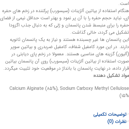
است.
هنگام استفاده از بیاتین آلژینات (سیسورب) پرکننده در زخم‏ های حفره
‏ای، نباید حجم حفره را با آن پر نمود و بهتر است حداقل نیمی از فضای
حفره را برای منبسط شدن پانسمان و ژلی که به ‏دنبال جذب اگزودا
تشکیل می ‏گردد، خالی گذاشت.
این پانسمان‏ ها غیر چسبنده هستند و نیاز به یک پانسمان ثانویه
دارند. در این مورد کامفیل شفاف، کامفیل ضربدری و بیاتین سوپر
(آلیون) گزینه ‏های مناسبی هستند. معمولا در زخم پای دیابتی در
صورت استفاده از بیاتین آلژینات (سیسورب) روی آن پانسمان بیاتین
قرار داده، در نهایت پانسمان با بانداژ در موقعیت خود تثبیت می‏گردد.
مواد تشکیل دهنده:
Calcium Alginate (۸۵%), Sodium Carboxy Methyl Cellulose
(۱۵%
توضیحات تکمیلی
نظرات (0)