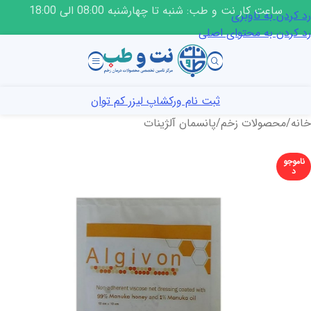
ساعت کار نت و طب: شنبه تا چهارشنبه 08:00 الی 18:00
رد کردن به ناوبری
رد کردن به محتوای اصلی
ثبت نام ورکشاپ لیزر کم توان
خانه
/
محصولات زخم
/
پانسمان آلژینات
ناموجو
د