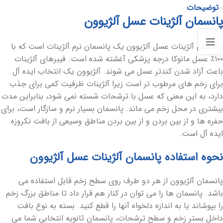
توضیحات
پانسمان آلژینات عسل آلژیوون
پانسمان آلژینات عسل آلژیوون یک پانسمان نرم آلژینات است که با
۱۰۰٪ عسل مانوکا درجه پزشکی آغشته شده است. فیبرهای آلژینات
باعث آزاد شدن کندتر عسل می شوند. آلژیوون یک انتخاب ایده آل
برای زخم های مرطوب تر است زیرا آلژینات ظرفیت کمی برای جذب
دارد، به این معنی که عسل با ترشحات شسته نمی شود، بنابراین مدت
بیشتری در محل زخم می ماند. پانسمان بسیار نرم و سازگار است، برای
حفره ها و از بین بردن و از بین بردن مناطق وسیعی از بافت نکروزه
ایده آل است.
نحوه استفاده پانسمان آلژینات عسل آلژیوون
پانسمان آلژیوون از هر دو طرف روی سطح زخم قابل استفاده می
باشد. پانسمان ها را می توان در کنار هم قرار داد تا مناطق بزرگ زخم
را بپوشاند یا به اندازه دلخواه آنها را قطع کنید. بسته به نوع بافت
داخل بستر زخم و سطح ترشحات، پانسمان ثانویه انتخابی شما می