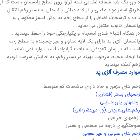
دارای یک لایه شفاف غشایی نیمه تراوا روی سطح پانسمان ،است که از
طریق اسمز مواد مغذی را از لایه میانی پانسمان به بستر زخم انتقال
داده و ترشحات اضافی را از سطح زخم به روش اسمز معکوس به
پانسمان ثانویه منتقل می نماید. .
در هنگام اشباع شدن انسجام و یکپارچگی خود را حفظ مینماید .
پانسمان آلژی پد دارای یک لایه مقاوم و غیر چسبنده به سطح زخم
است که در زمان تعویض به بافت گرانوله، آسیب وارد نمی نماید. .
با ایجاد محیط مرطوب بهینه در بستر زخم، به افزایش سرعت ترمیم
زخم کمک مینماید.
موارد مصرف آلژی پد
زخم های مزمن و حاد دارای ترشحات کم متوسط
زخمهای بستر (فشاری)
زخمهای پای دیابتی
زخم های عروقی (وریدی-شریانی)
زخمهای جراحی
سوختگیهای درجه دو سطحی و عمقی
زخم های عفونی و غیر عفونی