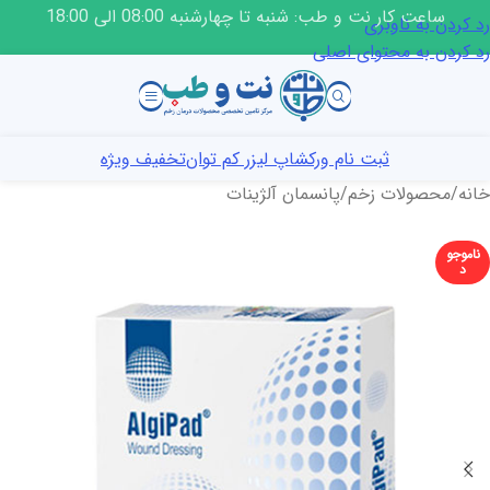
ساعت کار نت و طب: شنبه تا چهارشنبه 08:00 الی 18:00
رد کردن به ناوبری
رد کردن به محتوای اصلی
ثبت نام ورکشاپ لیزر کم توان
تخفیف ویژه
خانه
/
محصولات زخم
/
پانسمان آلژینات
ناموجو
د