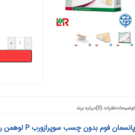
پانسمان آلژینات
آنتی باکتریال
هیدروژل
+
-
پانسمان هیدروفایبر
پانسمان جاذب
کرم و پماد
هیدروکلوئید
ضد بیوفیلم
بند آورنده
چسب و فیلم شفاف
پانسمان بیولوژیک
توضیحات
نظرات (0)
درباره برند
پانسمان فوم بدون چسب سوپرازورب P لوهمن روشه