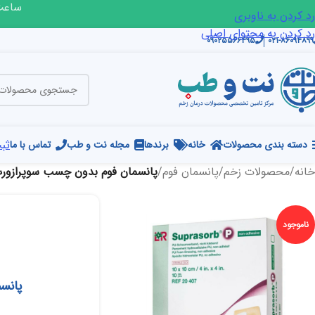
ساعت ک
رد کردن به ناوبری
رد کردن به محتوای اصلی
۰۹۰۲۵۵۶۶۴۹۵
۰۲۱-۸۶۰۹۴۸۹۹
ثبت
دسته بندی محصولات
خانه
برندها
مجله نت و طب
تماس با ما
خانه
/
محصولات زخم
/
پانسمان فوم
/
پانسمان فوم بدون چسب سوپرازورب P لوهمن رو
ناموجود
پانسما