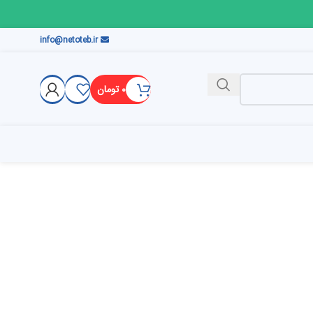
info@netoteb.ir
۰
تومان