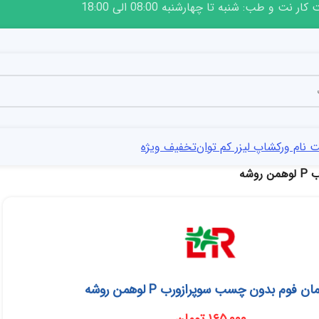
ار نت و طب: شنبه تا چهارشنبه 08:00 الی 18:00
 نام ورکشاپ لیزر کم توان
تخفیف ویژه
شه
ن فوم بدون چسب سوپرازورب P لوهمن روشه