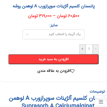
پانسمان کلسیم آلژینات سوپرازورب A لوهمن روشه
۶۰,۵۰۰
تومان
–
۳۱۹,۰۰۰
تومان
سایز
+
-
افزودن به سبد خرید
افزودن به علاقه مندی
توضیحات
پانسمان کلسیم آلژینات سوپرازورب A لوهمن
روشه Suprasorb A Calciumalginat