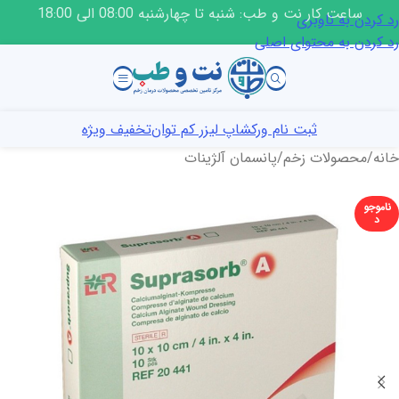
ساعت کار نت و طب: شنبه تا چهارشنبه 08:00 الی 18:00
رد کردن به ناوبری
رد کردن به محتوای اصلی
ثبت نام ورکشاپ لیزر کم توان
تخفیف ویژه
خانه
/
محصولات زخم
/
پانسمان آلژینات
ناموجو
د