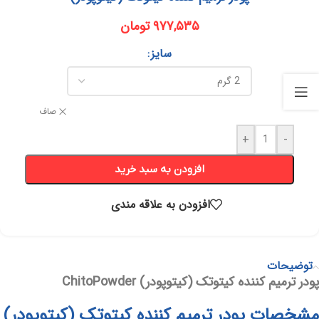
۹۷۷,۵۳۵
تومان
سایز
صاف
+
-
افزودن به سبد خرید
افزودن به علاقه مندی
توضیحات
پودر ترمیم کننده کیتوتک (کیتوپودر) ChitoPowder
مشخصات پودر ترمیم کننده کیتوتک (کیتوپودر)