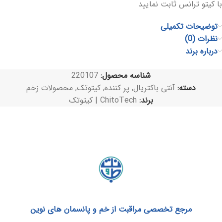
با کیتو ترانس ثابت نمایید
توضیحات تکمیلی
نظرات (0)
درباره برند
شناسه محصول:
220107
دسته:
آنتی باکتریال
,
پر کننده
,
کیتوتک
,
محصولات زخم
برند:
ChitoTech | کیتوتک
مرجع تخصصی مراقبت از خم و پانسمان های نوین