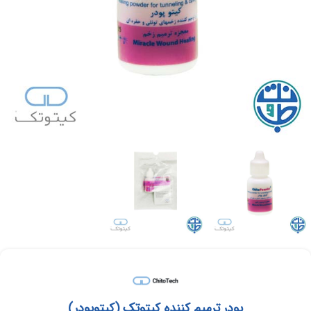
پودر ترمیم کننده کیتوتک (کیتوپودر)