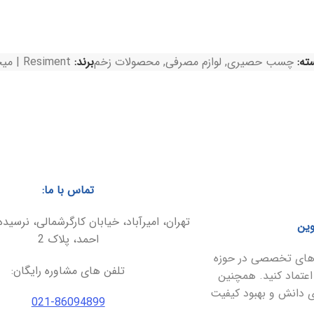
ته:
چسب حصیری
,
لوازم مصرفی
,
محصولات زخم
برند:
Resiment | میجور
تماس با ما:
تهران، امیرآباد، خیابان کارگرشمالی، نرسیده
وین
احمد، پلاک 2
ارهای تخصصی در حوزه
تلفن های مشاوره رایگان:
اعتماد کنید. همچنین
ای دانش و بهبود کیفیت
021-86094899