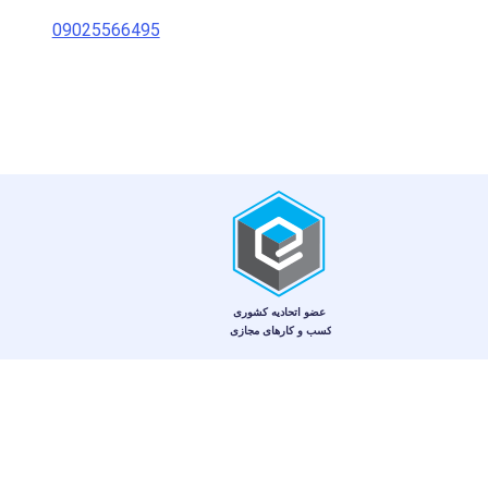
09025566495
© کلیه حقوق اين وب‌سايت برای فروشگاه آنلاین نت و طب محفوظ است.