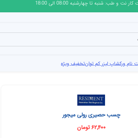
ار نت و طب: شنبه تا چهارشنبه 08:00 الی 18:00
 نام ورکشاپ لیزر کم توان
تخفیف ویژه
چسب حصیری رولی میجور
۶۲,۴۰۰
تومان