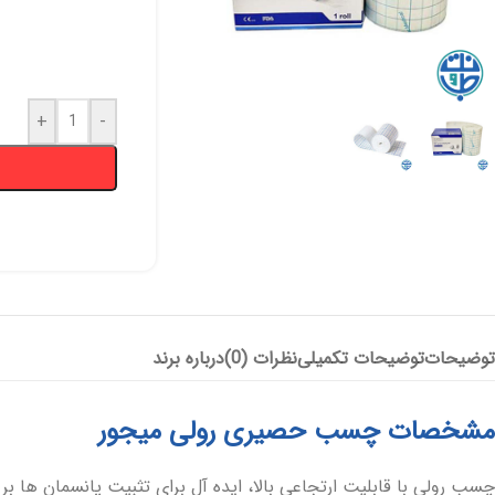
+
-
پانسمان آلژینات
آنتی باکتریال
هیدروژل
پانسمان هیدروفایبر
پانسمان جاذب
کرم و پماد
هیدروکلوئید
ضد بیوفیلم
بند آورنده
چسب و فیلم شفاف
پانسمان بیولوژیک
توضیحات
توضیحات تکمیلی
نظرات (0)
درباره برند
مشخصات چسب حصیری رولی میجور
چسب رولی با قابلیت ارتجاعی بالا، ایده آل برای تثبیت پانسمان ها بر