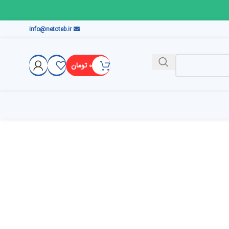
info@netoteb.ir
۰
تومان