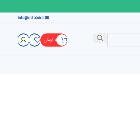
info@netoteb.ir
۰
تومان