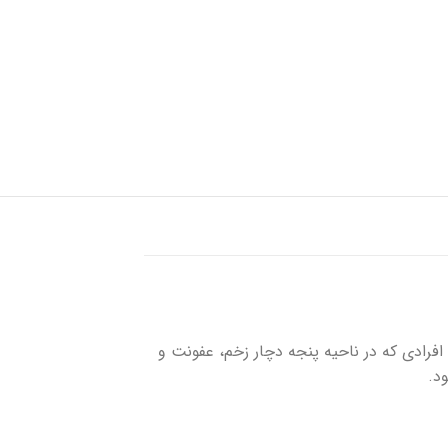
شستشوی زخم
پانسمان کلاژن
فوم سیلیکونی
حصول برای افرادی که در ناحیه پنجه دچار زخم، عفونت و
د.