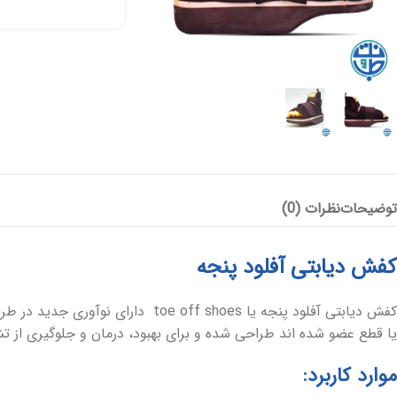
پانسمان آلژینات
آنتی باکتریال
هیدروژل
پانسمان هیدروفایبر
پانسمان جاذب
کرم و پماد
هیدروکلوئید
ضد بیوفیلم
بند آورنده
توضیحات
نظرات (0)
چسب و فیلم شفاف
پانسمان بیولوژیک
کفش دیابتی آفلود پنجه
کفش دیابتی آفلود پنجه یا  shoes
یا قطع عضو شده اند طراحی شده و برای بهبود، درمان و جلوگیری از ت
موارد کاربرد: