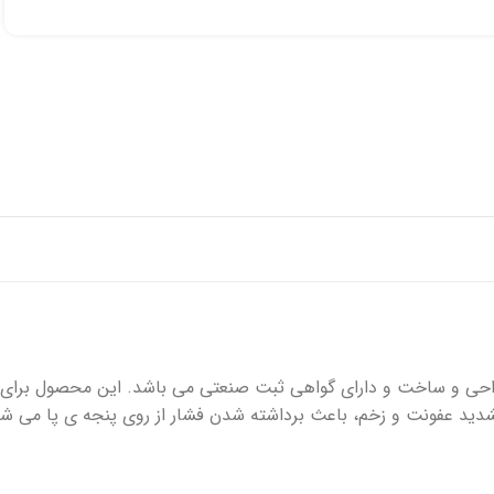
پانسمان فوم
رفع اسکار
ها
چسب حصیری
پرکننده
 خونریزی
دبریدکننده ها
مکمل و تقویتی
toe off دارای نوآوری جدید در طراحی و ساخت و دارای گواهی ثبت صنعتی می باشد. این م
شدید عفونت و زخم، باعث برداشته شدن فشار از روی پنجه ی پا می شو