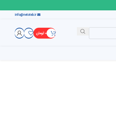
info@netoteb.ir
۰
تومان