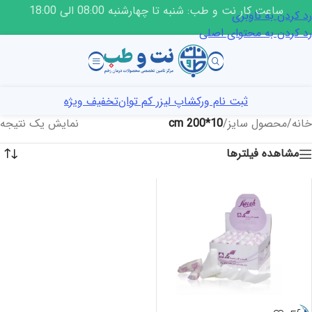
ساعت کار نت و طب: شنبه تا چهارشنبه 08:00 الی 18:00
رد کردن به ناوبری
رد کردن به محتوای اصلی
ثبت نام ورکشاپ لیزر کم توان
تخفیف ویژه
خانه
/
محصول سایز
/
10*200 cm
نمایش یک نتیجه
مشاهده فیلترها