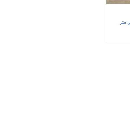
پانسمان فوم
رفع اسکار
ها
چسب حصیری
پرکننده
 خونریزی
دبریدکننده ها
مکمل و تقویتی