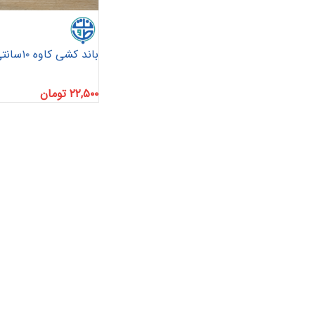
باند کشی کاوه ۱۰سانتی متر
۲۲,۵۰۰
تومان
پانسمان آلژینات
آنتی باکتریال
هیدروژل
پانسمان هیدروفایبر
پانسمان جاذب
کرم و پماد
هیدروکلوئید
ضد بیوفیلم
بند آورنده
چسب و فیلم شفاف
پانسمان بیولوژیک