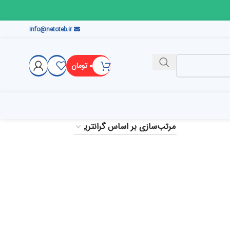
info@netoteb.ir
۰
تومان