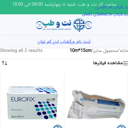
ساعت کار نت و طب: شنبه تا چهارشنبه 08:00 الی 18:00
رد کردن به ناوبری
رد کردن به محتوای اصلی
ثبت نام ورکشاپ لیزر کم توان
خانه
/
محصول سایز
/
10m*15cm
Showing all 2 results
مشاهده فیلترها