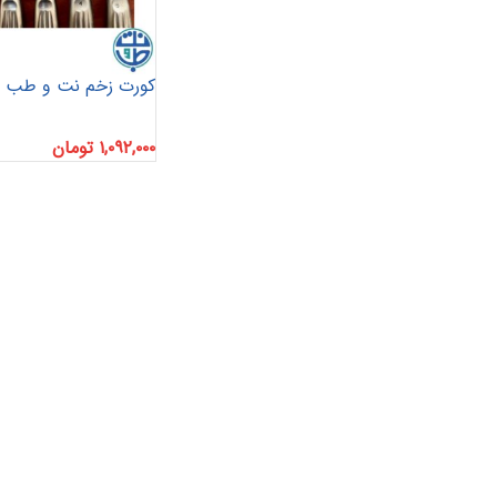
کورت زخم نت و طب
۱,۰۹۲,۰۰۰
تومان
پانسمان آلژینات
آنتی باکتریال
هیدروژل
پانسمان هیدروفایبر
پانسمان جاذب
کرم و پماد
هیدروکلوئید
ضد بیوفیلم
بند آورنده
چسب و فیلم شفاف
پانسمان بیولوژیک