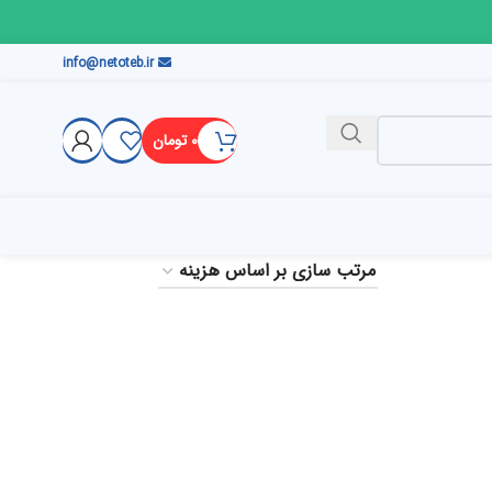
info@netoteb.ir
۰
تومان